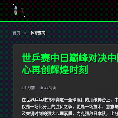
首页
体育要闻
世乒赛中日巅峰对决中
心再创辉煌时刻
1个月前
44
阅读
在世界乒乓球锦标赛这一全球瞩目的顶级舞台上，
仅是一场比分上的胜负之争，更是一场技术、意志
及关键时刻的强大心理素质，力克强敌日本队，比