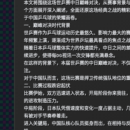
本文将围绕这场世乒赛中日巅峰对决，从赛事背景
个方面展开深入阐述，全面还原这场经典之战的精
于中国乒乓球的荣耀画卷。
一、巅峰对决时代背景
世乒赛作为乒乓球运动历史最悠久、影响力最大的
年频繁上演，逐渐成为世界乒坛最具看点的焦点之
随着日本乒乓球整体实力的快速提升，中日之间的
续进步，使得每
DG视讯
一次交锋都充满悬念。
在这样的背景下，本届世乒赛的中日巅峰对决，不
注。
对于中国队而言，这场比赛是捍卫传统强队地位的
二、比赛过程跌宕起伏
比赛伊始，双方迅速进入状态，开局阶段你来我往
的进攻制造压力。
中局阶段，日本队凭借速度和变化一度占据主动，
有被对手节奏牵着走。
进入关键局，中国队核心队员挺身而出，在相持与