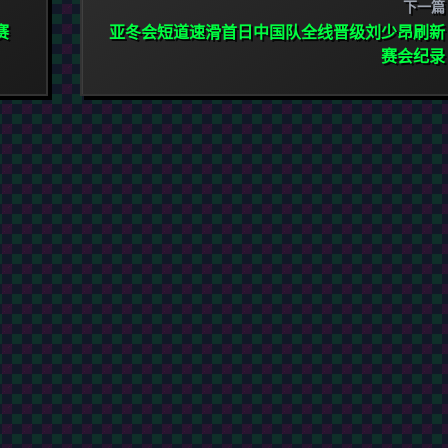
下一篇
赛
亚冬会短道速滑首日中国队全线晋级刘少昂刷新
赛会纪录