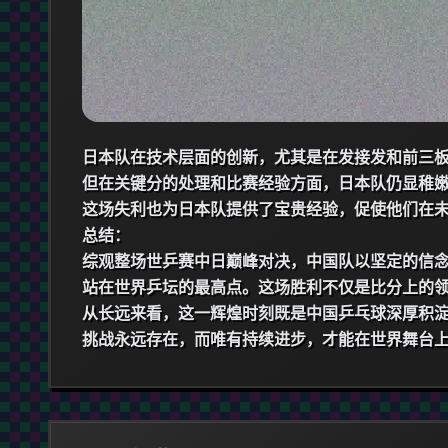
日本队在技术层面的创新，尤其是在发接发和前三
但在关键分的处理和比赛经验方面，日本队仍显稚
这场失利也为日本队提供了宝贵经验，促使他们在
总结：
综观整场世乒赛中日巅峰对决，中国队以坚定的信
站在世界乒坛的最高点。这场胜利不仅是比分上的
从长远来看，这一辉煌时刻既是中国乒乓球深厚积
挑战永远存在，而唯有持续进步，才能在世界舞台