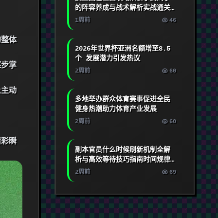
的阵容养成与战术解析实战通关
。
技巧
1周前
46
的整体
2026年世界杯亚洲名额增至8.5
个 发展潜力引发热议
逐步掌
2周前
60
上主动
多地举办群众体育赛事促进全民
健身热潮助力体育产业发展
2周前
60
精彩瞬
副本官员什么时候刷新机制全解
析与高效等待技巧指南时间规律
深度揭秘
2周前
69