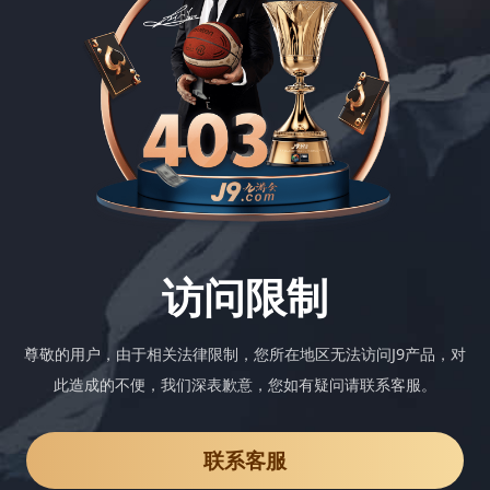
访问限制
尊敬的用户，由于相关法律限制，您所在地区无法访问J9产品，对
此造成的不便，我们深表歉意，您如有疑问请联系客服。
联系客服