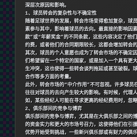
深层次原因和影响。
1、球员转会的复杂性与不确定性
随着足球世界的发展，转会市场变得愈加复杂，球
素参与其中，影响着球员的去向。最直接的影响因素
款”或“年薪奖金”的不同条款，这些内容决定了他
约费，或者他们的合同期限较长，这都会增加转会
其次，球员的个人意愿也成为了转会市场的不确定
们希望留在一个特定的国家，或是加入一个具有更
生冲突，这也使得一些转会谈判拖延或甚至破裂。
合作等多方面的考量。
此外，转会市场的“中介作用”不可忽视。许多球员
往往对球员的去向产生较大的影响。有时候，代理
如，某些经纪人可能在寻求更高的经纪费用时，忽
2、俱乐部间的竞争与博弈
俱乐部间的竞争与博弈，尤其是在大俱乐部之间的
的资金实力和更大的市场号召力，这使得他们在引
优势开始受到挑战，一些新兴俱乐部或有财力的俱