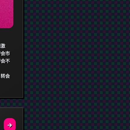
加激
转会市
转会不
，转会