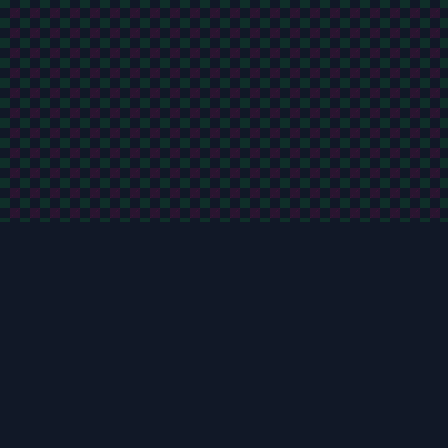
DG视讯·(中国区)官方网站
快速链接
知道
DG视
DG视讯·(中国区)官方网站数字时代围