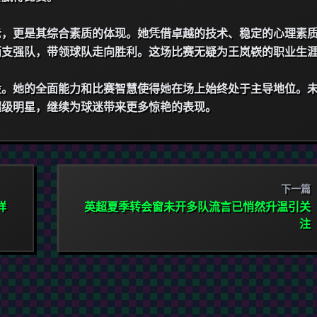
示，更是其综合素质的体现。她凭借卓越的技术、稳定的心理素
两支强队，带领球队走向胜利。这场比赛无疑为王岚嵚的职业生
股。她的全面能力和比赛智慧使得她在场上始终处于主导地位。
超级明星，继续为球迷带来更多惊艳的表现。
下一篇
祥
英超夏季转会窗未开多队流言已悄然升温引关
注