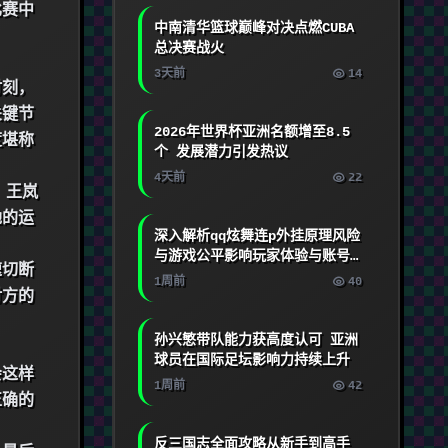
比赛中
中南清华篮球巅峰对决点燃CUBA
总决赛战火
3天前
14
时刻，
关键节
2026年世界杯亚洲名额增至8.5
度堪称
个 发展潜力引发热议
4天前
22
，王岚
她的运
深入解析qq炫舞连p外挂原理风险
与游戏公平影响玩家体验与账号
速切断
安全问题探讨
1周前
40
对方的
孙兴慜带队能力获高度认可 亚洲
球员在国际足坛影响力持续上升
会这样
1周前
42
正确的
反三国志全面攻略从新手到高手