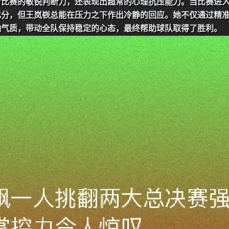
对比赛的敏锐判断力，还表现出超常的心理抗压能力。当比赛进
比分，但王岚嵚总能在压力之下作出冷静的回应。她不仅通过精
袖气质，带动全队保持稳定的心态，最终帮助球队取得了胜利。