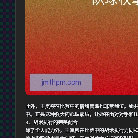
此外，王岚嵚在比赛中的情绪管理也非常到位。她
中。正是这种强大的心理素质，让她在面对对手和
3、战术执行的完美配合
除了个人能力外，王岚嵚在比赛中的战术执行力同