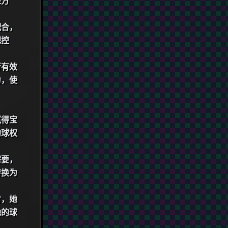
控方
配合，
把控
行有效
力，使
赢得宝
的球权
需要，
转换为
时，她
她的球