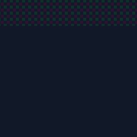
服务支持
讯
常见问题
技术支持
网站地图