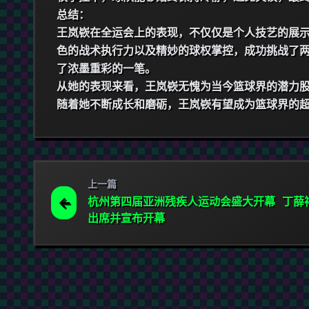
总结：
王岚嵚在全运会上的表现，不仅仅是个人技艺的展
色的战术执行力以及精妙的球权掌控，成功挑战了
了浓墨重彩的一笔。
从她的表现来看，王岚嵚无愧为当今篮球界的潜力
随着她不断成长和磨砺，王岚嵚有望成为篮球界的
上一篇
杭州第四届亚洲残疾人运动会盛大开幕 丁薛
出席并宣布开幕