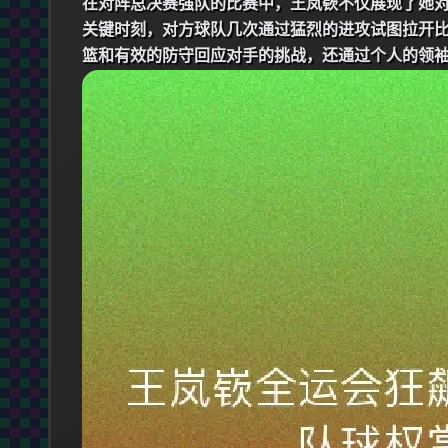
在对阵总决赛强队的比赛中，王岚嵚不仅展现了她
关键时刻，对方球队几次通过猛烈的进攻试图拉开
篮和有效的防守回应对手的挑战，还通过个人的领