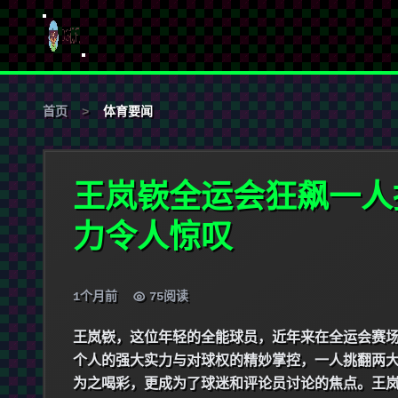
首页
体育要闻
王岚嵚全运会狂飙一人
力令人惊叹
1个月前
75
阅读
王岚嵚，这位年轻的全能球员，近年来在全运会赛
个人的强大实力与对球权的精妙掌控，一人挑翻两
为之喝彩，更成为了球迷和评论员讨论的焦点。王